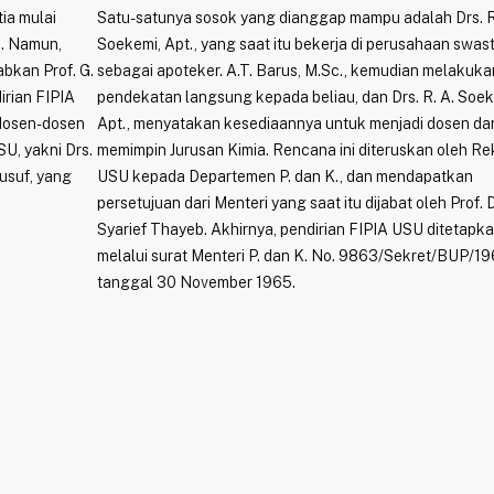
ia mulai
Satu-satunya sosok yang dianggap mampu adalah Drs. R
n. Namun,
Soekemi, Apt., yang saat itu bekerja di perusahaan swas
bkan Prof. G.
sebagai apoteker. A.T. Barus, M.Sc., kemudian melakuka
irian FIPIA
pendekatan langsung kepada beliau, dan Drs. R. A. Soek
 dosen-dosen
Apt., menyatakan kesediaannya untuk menjadi dosen da
SU, yakni Drs.
memimpin Jurusan Kimia. Rencana ini diteruskan oleh Re
Yusuf, yang
USU kepada Departemen P. dan K., dan mendapatkan
persetujuan dari Menteri yang saat itu dijabat oleh Prof. D
Syarief Thayeb. Akhirnya, pendirian FIPIA USU ditetapk
melalui surat Menteri P. dan K. No. 9863/Sekret/BUP/1
tanggal 30 November 1965.