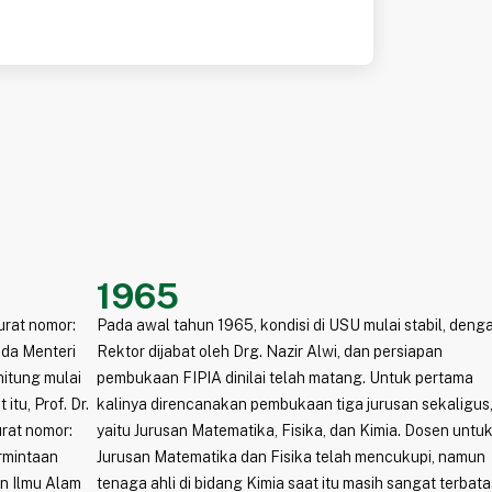
1965
urat nomor:
Pada awal tahun 1965, kondisi di USU mulai stabil, deng
da Menteri
Rektor dijabat oleh Drg. Nazir Alwi, dan persiapan
hitung mulai
pembukaan FIPIA dinilai telah matang. Untuk pertama
itu, Prof. Dr.
kalinya direncanakan pembukaan tiga jurusan sekaligus
urat nomor:
yaitu Jurusan Matematika, Fisika, dan Kimia. Dosen untu
rmintaan
Jurusan Matematika dan Fisika telah mencukupi, namun
an Ilmu Alam
tenaga ahli di bidang Kimia saat itu masih sangat terbata