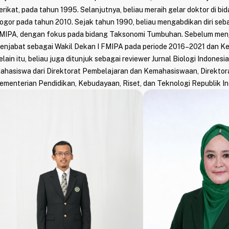
erikat, pada tahun 1995. Selanjutnya, beliau meraih gelar doktor di b
ogor pada tahun 2010. Sejak tahun 1990, beliau mengabdikan diri seb
MIPA, dengan fokus pada bidang Taksonomi Tumbuhan. Sebelum menja
enjabat sebagai Wakil Dekan I FMIPA pada periode 2016–2021 dan Ke
elain itu, beliau juga ditunjuk sebagai reviewer Jurnal Biologi Indones
ahasiswa dari Direktorat Pembelajaran dan Kemahasiswaan, Direktorat
ementerian Pendidikan, Kebudayaan, Riset, dan Teknologi Republik In