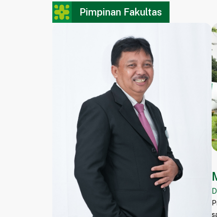
Pimpinan Fakultas
D
P
s