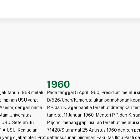
1960
ejak tahun 1959 melalui
Pada tanggal 5 April 1960, Presidium melalui s
pimpinan USU yang
D/526/Upen/K, mengajukan permohonan kepa
n Asesor, dengan nama
P.P. dan K. agar panitia tersebut ditetapkan ter
Alam Universitas
tanggal 11 Januari 1960. Menteri P.P. dan K. saat 
USU. Setelah itu,
Prijono, menanggapi usulan tersebut melalui s
PIA USU. Kemudian,
71428/S tanggal 25 Agustus 1960 dengan pe
 yang dijabat oleh Prof.
daftar susunan pimpinan Fakultas Ilmu Pasti d