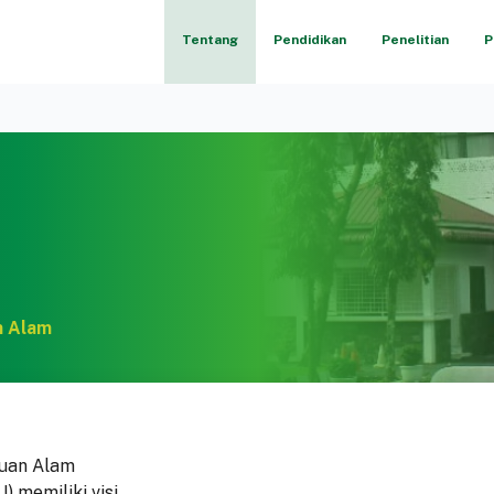
Tentang
Pendidikan
Penelitian
P
n Alam
huan Alam
 memiliki visi