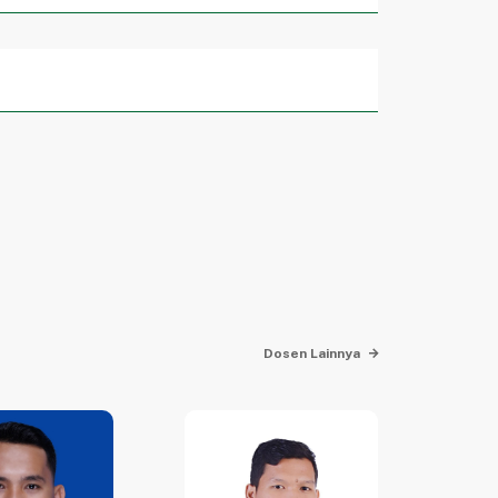
pu bersaing dalam tataran dunia global
rsaing secara global.
al guna menghasilkan teknologi yang memiliki
mpu bersaing secara global.
Dosen Lainnya