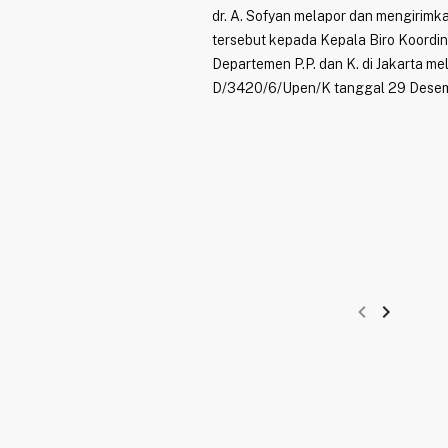
dr. A. Sofyan melapor dan mengirimk
tersebut kepada Kepala Biro Koordin
Departemen P.P. dan K. di Jakarta mel
D/3420/6/Upen/K tanggal 29 Desem
navigate_before
navigate_next