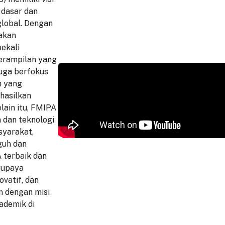
 dasar dan
lobal. Dengan
akan
ekali
erampilan yang
juga berfokus
n yang
hasilkan
elain itu, FMIPA
 dan teknologi
syarakat,
guh dan
 terbaik dan
rupaya
ovatif, dan
n dengan misi
ademik di