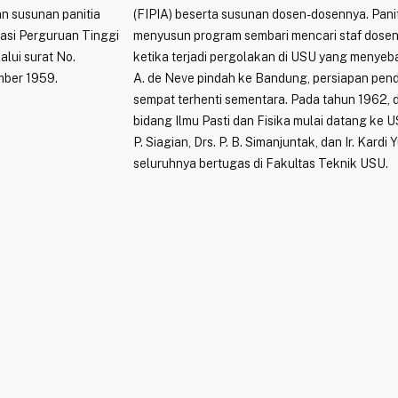
an susunan panitia
(FIPIA) beserta susunan dosen-dosennya. Panit
asi Perguruan Tinggi
menyusun program sembari mencari staf dose
alui surat No.
ketika terjadi pergolakan di USU yang menyeba
ber 1959.
A. de Neve pindah ke Bandung, persiapan pend
sempat terhenti sementara. Pada tahun 1962,
bidang Ilmu Pasti dan Fisika mulai datang ke U
P. Siagian, Drs. P. B. Simanjuntak, dan Ir. Kardi 
seluruhnya bertugas di Fakultas Teknik USU.