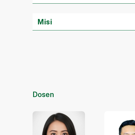
Menjadi fakultas yang memiliki keungg
Misi
Menyelenggarakan pendidikan tinggi yang b
Mengembangkan penelitian unggulan bidan
daya saing global.
Menerapkan IPTEK dalam kegiatan pengabd
Dosen