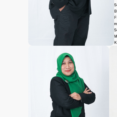
S
B
F
m
S
M
K