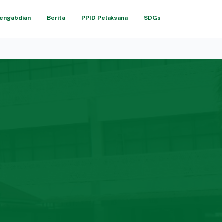
engabdian
Berita
PPID Pelaksana
SDGs