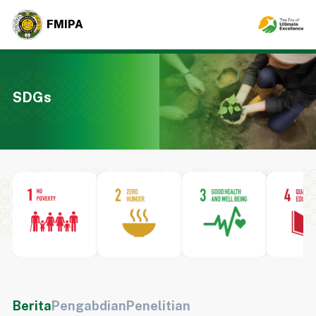
FMIPA
SDGs
Berita
Pengabdian
Penelitian