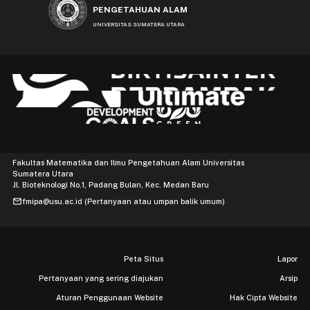
PENGETAHUAN ALAM
UNIVERSITAS SUMATERA UTARA
Fakultas Matematika dan Ilmu Pengetahuan Alam Universitas
Sumatera Utara
Jl. Bioteknologi No.1, Padang Bulan, Kec. Medan Baru
mail
fmipa@usu.ac.id (Pertanyaan atau umpan balik umum)
Peta Situs
Lapor
Pertanyaan yang sering diajukan
Arsip
Aturan Penggunaan Website
Hak Cipta Website