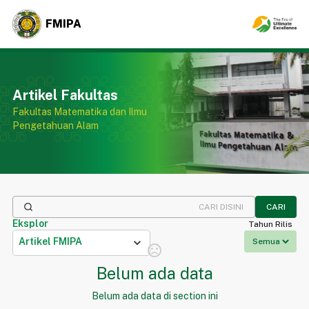
FMIPA
Artikel Fakultas
Fakultas Matematika dan Ilmu
Pengetahuan Alam
CARI
Eksplor
Tahun Rilis
Artikel FMIPA
expand_more
sentiment_dissatisfied
Belum ada data
Belum ada data di section ini