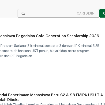
Beasiswa Pegadaian Gold Generation Scholarship 2026
Program Sarjana (S1) minimal semester 3 dengan IPK minimal 3,25
emperoleh bantuan UKT penuh, biaya hidup, serta program
ri dari PT Pegadaian.
Anda! Penerimaan Mahasiswa Baru S2 & S3 FMIPA USU T.A.
lah Dibuka
a! Inilah Timeline Lengkap Penerimaan Mahasiswa Pascasarjana US