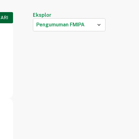
Eksplor
CARI
Pengumuman FMIPA
expand_more
U