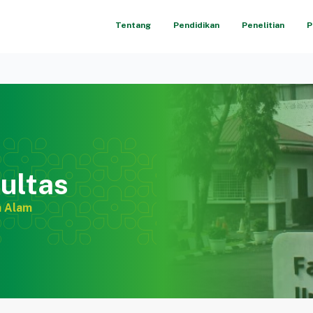
Tentang
Pendidikan
Penelitian
P
ultas
n Alam