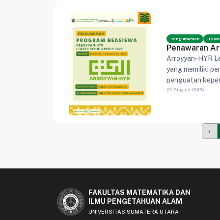
Pengumuman
Beasi
Penawaran Ar
Arroyyan-HYR Le
yang memiliki pe
penguatan kepem
20 August 2025
masyarakat.
‹
FAKULTAS MATEMATIKA DAN
ILMU PENGETAHUAN ALAM
UNIVERSITAS SUMATERA UTARA