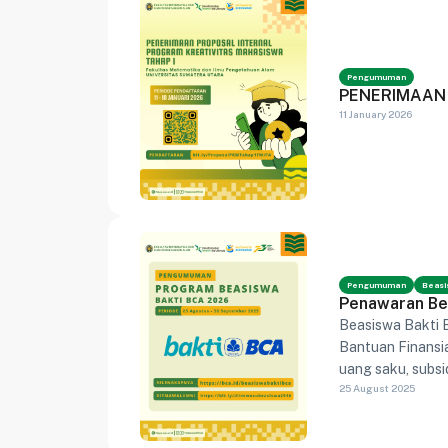
Pengumuman
PENERIMAAN 
11 January 2026
Pengumuman
Beasi
Penawaran Be
Beasiswa Bakti 
Bantuan Finansi
uang saku, subsi
25 August 2025
National Summit