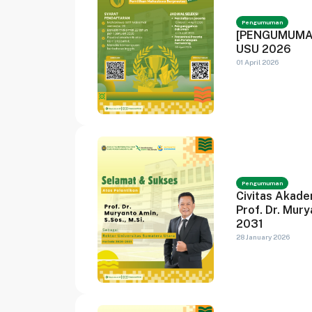
Pengumuman
[PENGUMUMAN]
USU 2026
01 April 2026
Pengumuman
Civitas Akad
Prof. Dr. Mur
2031
28 January 2026