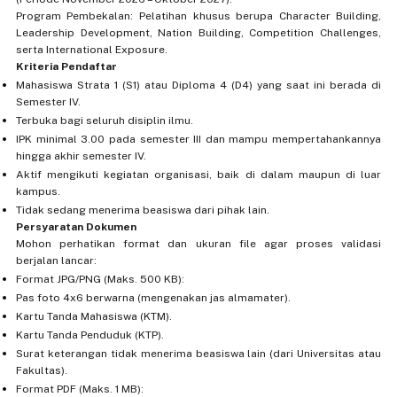
Program Pembekalan: Pelatihan khusus berupa Character Building,
Leadership Development, Nation Building, Competition Challenges,
serta International Exposure.
Kriteria Pendaftar
Mahasiswa Strata 1 (S1) atau Diploma 4 (D4) yang saat ini berada di
Semester IV.
Terbuka bagi seluruh disiplin ilmu.
IPK minimal 3.00 pada semester III dan mampu mempertahankannya
hingga akhir semester IV.
Aktif mengikuti kegiatan organisasi, baik di dalam maupun di luar
kampus.
Tidak sedang menerima beasiswa dari pihak lain.
Persyaratan Dokumen
Mohon perhatikan format dan ukuran file agar proses validasi
berjalan lancar:
Format JPG/PNG (Maks. 500 KB):
Pas foto 4x6 berwarna (mengenakan jas almamater).
Kartu Tanda Mahasiswa (KTM).
Kartu Tanda Penduduk (KTP).
Surat keterangan tidak menerima beasiswa lain (dari Universitas atau
Fakultas).
Format PDF (Maks. 1 MB):