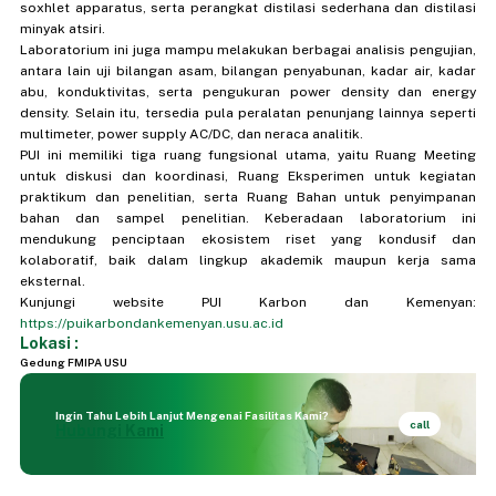
soxhlet apparatus, serta perangkat distilasi sederhana dan distilasi
minyak atsiri.
Laboratorium ini juga mampu melakukan berbagai analisis pengujian,
antara lain uji bilangan asam, bilangan penyabunan, kadar air, kadar
abu, konduktivitas, serta pengukuran power density dan energy
density. Selain itu, tersedia pula peralatan penunjang lainnya seperti
multimeter, power supply AC/DC, dan neraca analitik.
PUI ini memiliki tiga ruang fungsional utama, yaitu Ruang Meeting
untuk diskusi dan koordinasi, Ruang Eksperimen untuk kegiatan
praktikum dan penelitian, serta Ruang Bahan untuk penyimpanan
bahan dan sampel penelitian. Keberadaan laboratorium ini
mendukung penciptaan ekosistem riset yang kondusif dan
kolaboratif, baik dalam lingkup akademik maupun kerja sama
eksternal.
Kunjungi website PUI Karbon dan Kemenyan:
https://puikarbondankemenyan.usu.ac.id
Lokasi :
Gedung FMIPA USU
Ingin Tahu Lebih Lanjut Mengenai Fasilitas Kami?
call
Hubungi Kami