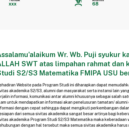
Tendik
Alumni
xxx
68
Assalamu'alaikum Wr. Wb. Puji syukur k
ALLAH SWT atas limpahan rahmat dan k
Studi S2/S3 Matematika FMIPA USU be
ehadiran Website pada Program Studi ini diharapkan dapat memudahk
ivitas akademika S2/S3, alumni dan masyarakat serta instansi lain yan
erjalin informasi, komunikasi antar alumni khususnya sebagai salah 
lam untuk mendapatkan informasi akan penelusuran tamatan/ alumni d
nformasi dengan cepat sehingga dapat mengikuti perkembangan dal
esiapan dari semua sivitas akademika sangat besar artinya bagi keber
ivitas akademika Program Studi S2/S3 Matematika maka keberadaan w
ehubungan dengan hal tersebut maka semua sivitas akademika harus