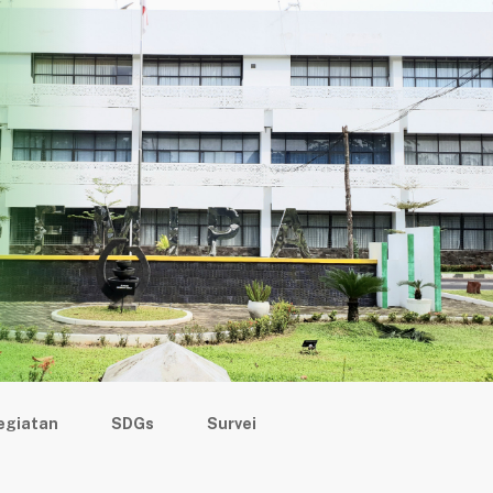
dian
Berita
PPID Pelaksana
SDGs
egiatan
SDGs
Survei