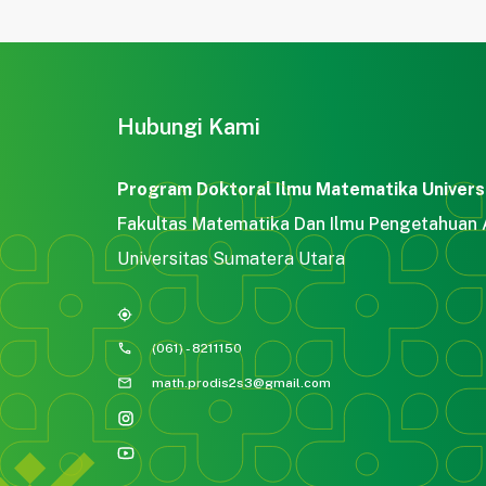
Hubungi Kami
Program Doktoral Ilmu Matematika Univers
Fakultas Matematika Dan Ilmu Pengetahuan
Universitas Sumatera Utara
my_location
phone
(061) - 8211150
mail
math.prodis2s3@gmail.com