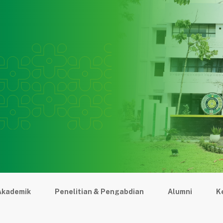
Tentang
Pendidikan
Penelitian
Pengab
Akademik
Penelitian & Pengabdian
Alumni
K