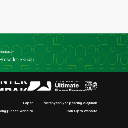
Ilmu Matematika FMIPA -USU sangat men
bagian yang tak terlupakan yang memberi
kenyaman bagi para mahasiswa yang di kal
sebagai mahasiswa untuk tahun pertama d
Program Doktor Studi Ilmu Matematika FM
Universitas Sumatera Utara - Medan yang
memilki alumni, dan beasiswa pun tidak da
diusulkan karena belum memilki alumni, ti
dapat diusulkan untuk peroleh beassiwa,
Kurikulum
sehingga untuk dana finansial kuliah pun
Prosedur Skripsi
dari pribadi, Saya yang tinggal di Banda A
pulang pergi, dengan pesawat pagi 50 me
sampai ke Medan dan langsung mengikuti
perkuliahan pulang di sore harinya… Tak 
juga dana gaji sesorang dosen habis untuk
S3. Hal ini tidak menjadi beban karena sa
puas saya rasakan dapat kuliah di Progra
Doktor Studi Ilmu Matematika FMIPA di
Lapor
Pertanyaan yang sering diajukan
Universitas Sumatera Utara - Medan dise
Penggunaan Website
Hak Cipta Website
Iklim belajar yang menyenangkan dan kon
untuk mengembangkan nalar kritis dan
konstruktif yang berorientasi solutif. Sert