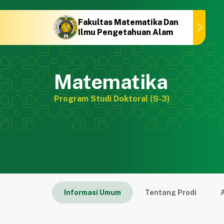
Fakultas Matematika Dan
Fakultas Matematika Dan
Ilmu Pengetahuan Alam
Ilmu Pengetahuan Alam
Matematika
Program Studi Doktoral (S-3)
Informasi Umum
Tentang Prodi