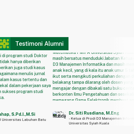
Menyelesaikan Program Studi S3 di Univer
Sumatera Utara adalah pilihan tepat bagi 
yang berstatus sebagai Dosen FMIPA di J
Matematika FMIPA Universitas Syiah Kua
masih bersatus menduduki Jabatan Ketua d
D3 Manajemen Informatika dan masih memi
anak kecil, yang di kala itu anak umur 5 t
Testimoni Alumni
ikut serta mengikuti perkuliahan dengan d
belakang tampa dilarang oleh dosen yang
i di program studi Doktor
mengajar dengan dibakali satu buku cerit
tidak hanya diberikan
berkonten Ilmu Pengetahuan dan sesekali
iberikan juga studi kasus
memegang Game Eelektronik membuat a
bagaimana menulis jurnal
padanya.. sesekali mengusik ibunya yang
dalam kasus tertentu dan
memperhatikan perkuliahan berlangsung.
bekal dalam pekerjaan saya
Sesekali dosen menyelutuk “ Ada Profesor
an sukses program studi
Matematika sedang duduk di belakang ..!”
ka.
hanya tersenyum… hati kecil geli saya ber
semoga saja sudah besar nanti putra kecil
Dr. Siti Rusdiana, M.Eng
menjadi profesor... Demikian ini tidak menj
ahap, S.Pd.I.,M.Si
- Ketua di Prodi D3 Manajemen Inform
terganggu dalam mengikuti perkuliahan
3 Universitas Labuhan Batu
Universitas Syiah Kuala
kesehariannya disebabkan atmosfer akad
baik formal maupun informal di Program S