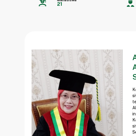
Mahasiswa
21
K
s
t
A
i
K
s
S