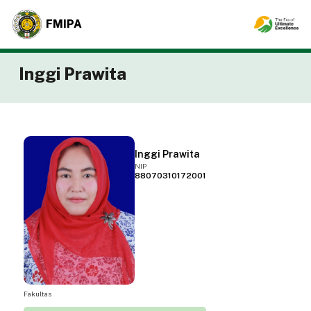
FMIPA
Inggi Prawita
Inggi Prawita
NIP
88070310172001
Fakultas