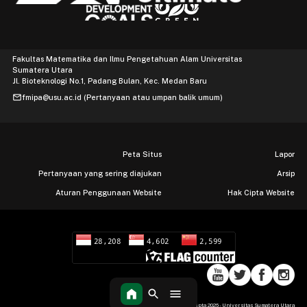
Fakultas Matematika dan Ilmu Pengetahuan Alam Universitas
Sumatera Utara
Jl. Bioteknologi No.1, Padang Bulan, Kec. Medan Baru
mail
fmipa@usu.ac.id (Pertanyaan atau umpan balik umum)
Peta Situs
Lapor
Pertanyaan yang sering diajukan
Arsip
Aturan Penggunaan Website
Hak Cipta Website
Hak Cipta 2026 - Universitas Sumatera Utara