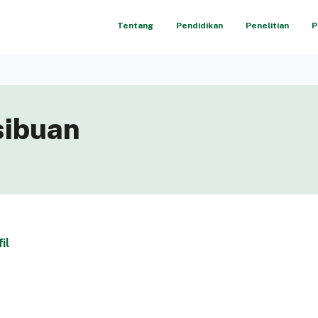
Tentang
Pendidikan
Penelitian
P
sibuan
il