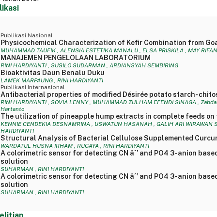
likasi
Publikasi Nasional
Physicochemical Characterization of Kefir Combination from Go
MUHAMMAD TAUFIK , ALENSIA ESTETIKA MANALU , ELSA PRISKILA , MAY RIFANI B
MANAJEMEN PENGELOLAAN LABORATORIUM
RINI HARDIYANTI , SUSILO SUDARMAN , ARDIANSYAH SEMBIRING
Bioaktivitas Daun Benalu Duku
LAMEK MARPAUNG , RINI HARDIYANTI
Publikasi Internasional
Antibacterial properties of modified Désirée potato starch- chito
RINI HARDIYANTI , SOVIA LENNY , MUHAMMAD ZULHAM EFENDI SINAGA , Zabdan Ah
Hartanto
The utilization of pineapple hump extracts in complete feeds on 
KENNIE CENDEKIA DESNAMRINA , USWATUN HASANAH , GALIH ARI WIRAWAN SIREG
HARDIYANTI
Structural Analysis of Bacterial Cellulose Supplemented Curcu
WARDATUL HUSNA IRHAM , RUGAYA , RINI HARDIYANTI
A colorimetric sensor for detecting CN âˆ’ and PO4 3- anion base
solution
SUHARMAN , RINI HARDIYANTI
A colorimetric sensor for detecting CN âˆ’ and PO4 3- anion base
solution
SUHARMAN , RINI HARDIYANTI
elitian