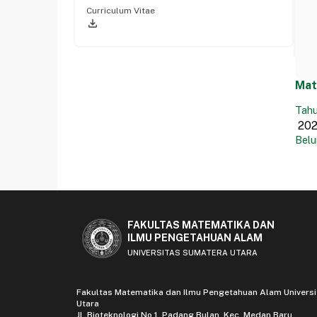
Curriculum Vitae
file_download
Mat
Tahu
Belu
FAKULTAS MATEMATIKA DAN
ILMU PENGETAHUAN ALAM
UNIVERSITAS SUMATERA UTARA
Fakultas Matematika dan Ilmu Pengetahuan Alam Univers
Utara
Jl. Bioteknologi No.1, Padang Bulan, Kec. Medan Baru