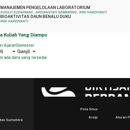
MANAJEMEN PENGELOLAAN LABORATORIUM
SUSILO SUDARMAN , ARDIANSYAH SEMBIRING , RINI HARDIYANTI
BIOAKTIVITAS DAUN BENALU DUKU
RINI HARDIYANTI
a Kuliah Yang Diampu
n Ajaran
Semester
m ada data yang tersedia
Peta Situs
Arsip
Aturan 
itas Sumatera