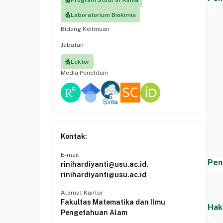
Program Studi S1 Kimia
Laboratorium Biokimia
Bidang Keilmuan
Jabatan
Lektor
Media Penelitian
Kontak:
E-mail
Pen
rinihardiyanti@usu.ac.id,
rinihardiyanti@usu.ac.id
Alamat Kantor
Fakultas Matematika dan Ilmu
Hak
Pengetahuan Alam