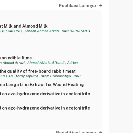
Publikasi Lainnya
at Milk and Almond Milk
R GINTING , Zabdan Ahmad Arrazi , RINI HARDIYANTI
san edible films
mad Arrazi , Ahmad Alfarizi Effendi , Adrian
the quality of free-board rabbit meat
AR , ferdy saputra , Bram Brahmantiyo , RINI
ma Longa Linn Extract for Wound Healing
d on azo-hydrazone derivative in acetonitrile
d on azo-hydrazone derivative in acetonitrile
Penelitian Lainnya