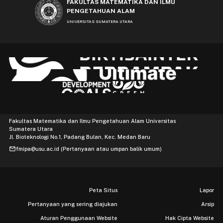
FAKULTAS MATEMATIKA DAN ILMU
PENGETAHUAN ALAM
UNIVERSITAS SUMATERA UTARA
Fakultas Matematika dan Ilmu Pengetahuan Alam Universitas
Sumatera Utara
Jl. Bioteknologi No.1, Padang Bulan, Kec. Medan Baru
mail
fmipa@usu.ac.id (Pertanyaan atau umpan balik umum)
Peta Situs
Lapor
Pertanyaan yang sering diajukan
Arsip
Aturan Penggunaan Website
Hak Cipta Website