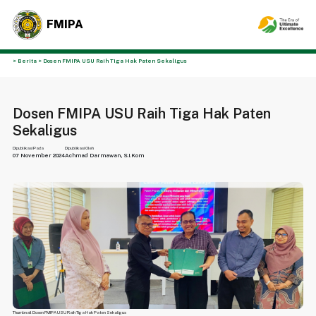
FMIPA
> Berita > Dosen FMIPA USU Raih Tiga Hak Paten Sekaligus
Dosen FMIPA USU Raih Tiga Hak Paten
Sekaligus
Dipublikasi Pada
Dipublikasi Oleh
07 November 2024
Achmad Darmawan, S.I.Kom
Thumbnail Dosen FMIPA USU Raih Tiga Hak Paten Sekaligus