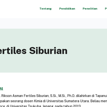
Tentang
Pendidikan
Penelitian
P
rtiles Siburian
il
. Rikson Asman Fertiles Siburian, S.Si., M.Si., Ph.D. dilahirkan di Ta
pakan seorang dosen Kimia di Universitas Sumatera Utara. Beliau meny
nce, di Universitas Tsukuba, Jepang, pada tahun 2013.