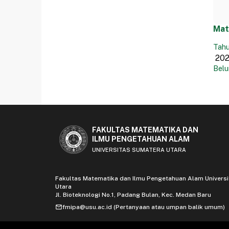
Mat
Tahu
Belu
FAKULTAS MATEMATIKA DAN
ILMU PENGETAHUAN ALAM
UNIVERSITAS SUMATERA UTARA
Fakultas Matematika dan Ilmu Pengetahuan Alam Univers
Utara
Jl. Bioteknologi No.1, Padang Bulan, Kec. Medan Baru
mail
fmipa@usu.ac.id (Pertanyaan atau umpan balik umum)