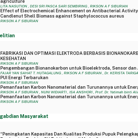
agriculture
LITA NASUTION , DESI SRI PASCA SARI SEMBIRING , RIKSON A F SIBURIAN
Effect of Electrochemical Enhancement on Antibacterial Activit
Candlenut Shell Biomass against Staphylococcus aureus
RIKSON A F SIBURIAN
elitian
FABRIKASI DAN OPTIMASI ELEKTRODA BERBASIS BIONANOKARB
KESEHATAN
RIKSON A F SIBURIAN
Pengembangan Bionanokarbon untuk Bioelektroda, Sensor dan
FAJAR YAN SAHAT T. HUTAGALUNG , RIKSON A F SIBURIAN , Dr. KERISTA TARIGAN, M.
PUI Energi Terbarukan
RIKSON A F SIBURIAN
Pemanfaatan Karbon Nanomaterial dan Turunannya untuk Energ
RIKSON A F SIBURIAN , NUNI WIDIARTI , ISA ANSHORI , Prof. Dr. Yatimah binti Ali
Pemanfaatan Karbon Nanomaterial dan Turunannya untuk Energ
RIKSON A F SIBURIAN
gabdian Masyarakat
“Peningkatan Kapasitas Dan Kualitas Produksi Pupuk Pelengkap