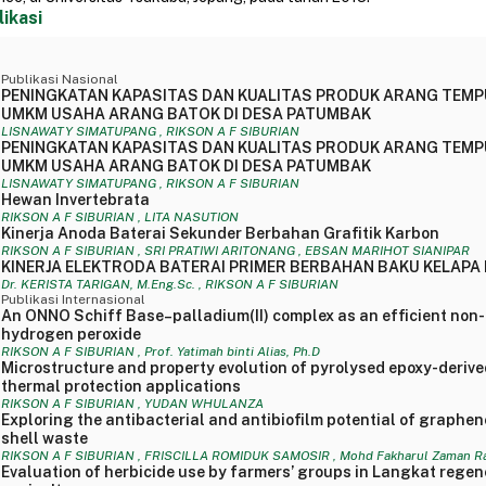
likasi
Publikasi Nasional
PENINGKATAN KAPASITAS DAN KUALITAS PRODUK ARANG TEMP
UMKM USAHA ARANG BATOK DI DESA PATUMBAK
LISNAWATY SIMATUPANG , RIKSON A F SIBURIAN
PENINGKATAN KAPASITAS DAN KUALITAS PRODUK ARANG TEMP
UMKM USAHA ARANG BATOK DI DESA PATUMBAK
LISNAWATY SIMATUPANG , RIKSON A F SIBURIAN
Hewan Invertebrata
RIKSON A F SIBURIAN , LITA NASUTION
Kinerja Anoda Baterai Sekunder Berbahan Grafitik Karbon
RIKSON A F SIBURIAN , SRI PRATIWI ARITONANG , EBSAN MARIHOT SIANIPAR
KINERJA ELEKTRODA BATERAI PRIMER BERBAHAN BAKU KELAPA 
Dr. KERISTA TARIGAN, M.Eng.Sc. , RIKSON A F SIBURIAN
Publikasi Internasional
An ONNO Schiff Base–palladium(II) complex as an efficient non
hydrogen peroxide
RIKSON A F SIBURIAN , Prof. Yatimah binti Alias, Ph.D
Microstructure and property evolution of pyrolysed epoxy-deriv
thermal protection applications
RIKSON A F SIBURIAN , YUDAN WHULANZA
Exploring the antibacterial and antibiofilm potential of graph
shell waste
RIKSON A F SIBURIAN , FRISCILLA ROMIDUK SAMOSIR , Mohd Fakharul Zaman Ra
Evaluation of herbicide use by farmers’ groups in Langkat regenc