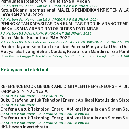
Pembuatan Reaktor CV Tabita Jaya di Medan”
PUI Karbon dan Kemenyan USU . RIKSON A F SIBURIAN . 2025
Ketua Bidang Internasional iMAJELIS PENDIDIKAN KRISTEN 
LAYANAN 2024-2029
PUI Karbon dan Kemenyan USU . RIKSON A F SIBURIAN . 2024
PENINGKATAN KAPASITAS DAN KUALITAS PRODUK ARANG TEMP
UMKM USAHA ARANG BATOK DI DESA PATUMBAK
PUI Karbon USU dan UMKM. RIKSON A F SIBURIAN . 2023
Dosen Modul Nusantara PMM 2022
PUI Karbon USU dan Laboratorium Kimia Analitik USU. RIKSON A F SIBURIAN . 2
Pemberdayaan Kearifan Lokal dan Potensi Masyarakat Desa Du
Masyarakat yang Sehat, Cerdas, Kreatif dan Mandiri di Era Pand
Desa Durian Lingga Pekan Namo Tating, Kec. Sei Bingei, Kab. Langkat, Sumut. R
 Kekayaan Intelektual
REFERENCE BOOK GENDER AND DIGITALENTREPRENEURSHIP: DI
FARMERS IN INDONESIA
RIKSON A F SIBURIAN , LITA NASUTION
Buku Grafena untuk Teknologi Energi: Aplikasi Katalis dan Si
RIKSON A F SIBURIAN
Grafena untuk Teknologi Energi: Aplikasi Katalis dan Sistem 
RIKSON A F SIBURIAN , Dr. KERISTA TARIGAN, M.Eng.Sc.
Grafena untuk Teknologi Energi: Aplikasi Katalis dan Sistem 
RIKSON A F SIBURIAN , Dr. KERISTA TARIGAN, M.Eng.Sc.
HKI-Hewan Invertebrata