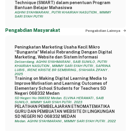
Technique (SMART) dalam penentuan Program
Bantuan Belajar Mahasiswa
AGHNI SYAHMARANI , PUTRI KHAIRIAH NASUTION , MIMMY
SARI SYAH PUTRI
Pengabdian Masyarakat
Pengabdian Lainnya
Peningkatan Marketing Usaha Kecil Mikro
“Bunganta” Melalui Rebranding Dengan Digital
Marketing, Website dan Sistem Informasi
Deliserdang. AGHNI SYAHMARANI , SAIB SUWILO , PUTRI
KHAIRIAH NASUTION , MIMMY SARI SYAH PUTRI , SAPRINA
LUBIS , IRENE KRISTIE BR SEMBIRING , SYAHARA ZIFANY .
2025
Training on Making Digital Learning Media to
Improve Motivation and Learning Outcomes of
Elementary School Students for Teachers SD
Negeri 068332 Medan
SD Negeri No 068332 Medan. ELVINA HERAWATI , SAIB
SUWILO , MIMMY SARI SYAH PUTRI . 2023
PELATIHAN PEMBELAJARAN ETNOMATEMATIKA
GURU DAN PEMBUATAN WEBSITE DI LINGKUNGAN
SD NEGERI NO 068332 MEDAN
Medan. AGHNI SYAHMARANI , MIMMY SARI SYAH PUTRI . 2022