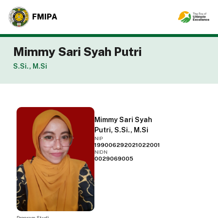
FMIPA
Mimmy Sari Syah Putri
S.Si., M.Si
Mimmy Sari Syah
Putri, S.Si., M.Si
NIP
199006292021022001
NIDN
0029069005
Program Studi