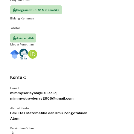
Program Studi S1 Matematika
Bidang Keilmuan
Jabatan
Asisten Ahli
Media Penelitian
Kontak:
E-mail
mimmysarisyah@usu.ac.id,
mimmystrawberry2906@gmail.com
Alamat Kantor
Fakultas Matematika dan Ilmu Pengetahuan
Alam
Curriculum Vitae
file_download