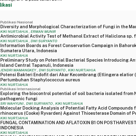
likasi
Publikasi Nasional
Diversity and Morphological Characterization of Fungi in the M
KIKI NURTJAHJA , ERMAN MUNIR
Antimicrobial Activity Test of Methanol Extract of Haliclona sp.
KIKI NURTJAHJA , DWI SURYANTO
Information Boards as Forest Conservation Campaign in Bahoro
Sumatera Utara, Indonesia
KIKI NURTJAHJA
Preliminary Study on Potential Bacterial Species Introducing A
Island Central Tapanuli, Indonesia
JENDRI MAMANGKEY , DWI SURYANTO , KIKI NURTJAHJA
Potensi Bakteri Endofit dari Akar Kecombrang (Etlingera elatio
Pertumbuhan Staphylococcus aureus
KIKI NURTJAHJA
Publikasi Internasional
Exploring the biocontrol potential of soil bacteria isolated fro
pathogenic fungi
SRI WAHYUNI , DWI SURYANTO , KIKI NURTJAHJA
Molecular Docking Analysis of Potential Fatty Acid Compounds 
rhinocerus (Cooke) Ryvarden) Against Thioesterase Domain of 
KIKI NURTJAHJA
FUNGAL CONTAMINATION AND AFLATOXIN B1 ON POSTHARVEST
INDONESIA
KIKI NURTJAHJA