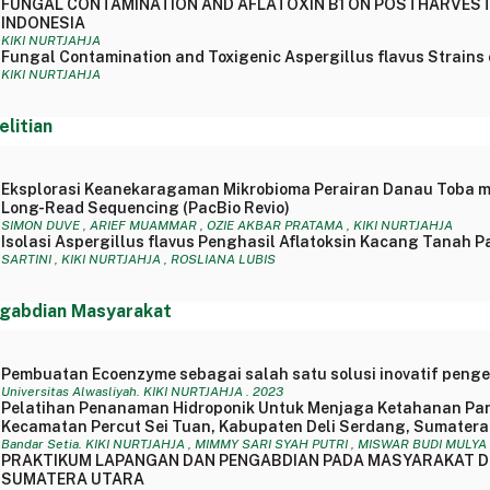
FUNGAL CONTAMINATION AND AFLATOXIN B1 ON POSTHARVEST
INDONESIA
KIKI NURTJAHJA
Fungal Contamination and Toxigenic Aspergillus flavus Strains 
KIKI NURTJAHJA
elitian
Eksplorasi Keanekaragaman Mikrobioma Perairan Danau Toba m
Long-Read Sequencing (PacBio Revio)
SIMON DUVE , ARIEF MUAMMAR , OZIE AKBAR PRATAMA , KIKI NURTJAHJA
Isolasi Aspergillus flavus Penghasil Aflatoksin Kacang Tanah P
SARTINI , KIKI NURTJAHJA , ROSLIANA LUBIS
gabdian Masyarakat
Pembuatan Ecoenzyme sebagai salah satu solusi inovatif peng
Universitas Alwasliyah. KIKI NURTJAHJA . 2023
Pelatihan Penanaman Hidroponik Untuk Menjaga Ketahanan Pa
Kecamatan Percut Sei Tuan, Kabupaten Deli Serdang, Sumatera
Bandar Setia. KIKI NURTJAHJA , MIMMY SARI SYAH PUTRI , MISWAR BUDI MULYA 
PRAKTIKUM LAPANGAN DAN PENGABDIAN PADA MASYARAKAT DI
SUMATERA UTARA