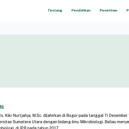
Tentang
Pendidikan
Penelitian
P
il
Drs. Kiki Nurtjahja, M.Sc. dilahirkan di Bogor pada tanggal 11 Desemb
ersitas Sumatera Utara dengan bidang ilmu Mikrobiologi. Beliau menye
obiologi, di IPB pada tahun 2017.