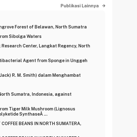
Publikasi Lainnya
angrove Forest of Belawan, North Sumatra
 from Sibolga Waters
k Research Center, Langkat Regency, North
ntibacterial Agent from Sponge in Unggeh
r (Jack) R. M. Smith) dalam Menghambat
m North Sumatra, Indonesia, against
from Tiger Milk Mushroom (Lignosus
Polyketide SynthaseÂ …
 COFFEE BEANS IN NORTH SUMATERA,