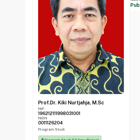
Pub
Prof.Dr. Kiki Nurtjahja, M.Sc
NIP
196212111998031001
NIDN
0011126204
Program Studi