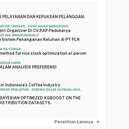
S PELAYANAN DAN KEPUASAN PELANGGAN:
SARI BR TARIGAN , JOHN SIHAR MANURUNG
ent Organizer Di CV RAP Padukarya
, JELINA SIMANUNGKALIT
si Sistem Penanganan Keluhan di PT PLN
DA SILITONGA
thod for rice stock optimization at perum
AMARDUA HARO
ALAM ANALISIS PREFERENSI
in Indonesia’s Coffee Industry
NDREAS PANJAITAN , DEBORA SILVIA HUTAGALUNG ,
N BAYESIAN OPTIMIZED XGBOOST ON THE
DISTRIBUTION DATASETS.
Penelitian Lainnya