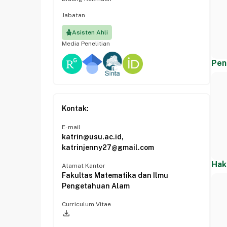
Jabatan
Asisten Ahli
Media Penelitian
Pen
Kontak:
E-mail
katrin@usu.ac.id,
katrinjenny27@gmail.com
Hak
Alamat Kantor
Fakultas Matematika dan Ilmu
Pengetahuan Alam
Curriculum Vitae
file_download