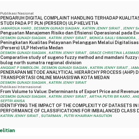
Publikasi Nasional
PENGARUH DIGITAL COMPLAINT HANDLING TERHADAP KUALITA
STUDI PADA PT PLN (PERSERO) ULP HELVETIA
JAMARDUA HARO , DESMON GUNADI SIAGIAN , KATRIN JENNY SIRAIT , JENNY 
Penguatan Manajemen Risiko dan Efisiensi Operasional pada Ev
DESMON GUNADI SIAGIAN , KATRIN JENNY SIRAIT , MONICA SAULI SIMAMORA 
Peningkatan Kualitas Pelayanan Pelanggan Melalui Digitalisa
(Persero) ULP Helvetia Medan
DESMON GUNADI SIAGIAN , KATRIN JENNY SIRAIT , GRACE CHRISTINA LASMAI
Comparative study of sugeno fuzzy method and mamdani fuzzy me
bulog north sumatra regional division
ANGGIAT P SIMBOLON , DESMON GUNADI SIAGIAN , KATRIN JENNY SIRAIT , J
PENERAPAN METODE ANALYTICAL HIERARCHY PROCESS (AHP) D
TRANSPORTASI ONLINE MAHASISWA KOTA MEDAN
DESMON GUNADI SIAGIAN , KATRIN JENNY SIRAIT
Publikasi Internasional
From Volume to Value: Determinants of Export Price and Revenue 
DESMON GUNADI SIAGIAN , KATRIN JENNY SIRAIT , ARTHA PUTRI BR KARO , A
SEPTRI ANISA
IDENTIFYING THE IMPACT OF THE COMPLEXITY OF DATASETS I
PERFORMANCE OF CLASSIFICATIONS FOR IMBALANCED CLASS 
KATRIN JENNY SIRAIT , SUTARMAN , PUTRI KHAIRIAH NASUTION
elitian