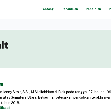
Tentang
Pendidikan
Penelitian
P
it
il
in Jenny Sirait, S.Si., M.Si dilahirkan di Biak pada tanggal 27 Januari
ersitas Sumatera Utara. Beliau menyelesaikan pendidikan terakhirnya
 tahun 2018.
likasi