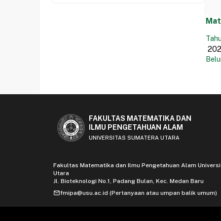
Mat
Tahu
Belu
FAKULTAS MATEMATIKA DAN
ILMU PENGETAHUAN ALAM
UNIVERSITAS SUMATERA UTARA
Fakultas Matematika dan Ilmu Pengetahuan Alam Univers
Utara
Jl. Bioteknologi No.1, Padang Bulan, Kec. Medan Baru
mail
fmipa@usu.ac.id (Pertanyaan atau umpan balik umum)