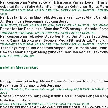
Pengembangan Material Keramik Berbasis Variasi Logam Transisi
sebagai Bahan Baku dalam Peningkatan Ketahanan Suhu, Magne
TIMBANGEN SEMBIRING , MARTHA RIANNA , HERTY AFRINA SIANTURI , DEBORA 
Umar
Pembuatan Biochar Magnetik Berbasis Pasir Lokal Alam, Cang
Air Bersih dari Pencemaran Logam Berat
SUSILAWATI , ERWIN , MARTHA RIANNA , HERTY AFRINA SIANTURI , EVI LINANDA
Pemanfaatan Pasir Lokal Alam dan TKKS sebagai Material Remed
TIMBANGEN SEMBIRING , MARTHA RIANNA , HERTY AFRINA SIANTURI
Pengembangan Teknologi Adsorben Hijau Dari Ampas Tebu Deng
yang Ramah Lingkungan Sebagai Media Filtrasi Untuk Menurun
TIMBANGEN SEMBIRING , MARTHA RIANNA , HERTY AFRINA SIANTURI , ADITIA
Teknologi Perpaduan Adsorben Ampas Tebu, Kitosan Kulit Udang
Bawah Tanah Dengan Menggunakan Bantuan Radiasi Elektrom
HERTY AFRINA SIANTURI
gabdian Masyarakat
Penggunaan Teknologi Mesin Dalam Pemisahan Buah Kemiri Da
Kecamatan Sibolangit, Deli Serdang
Di Desa Sembahe, Kecamatan Sibolangit, Deli Serdang. MUHAMMADIN HAMID ,
2024
Proses Pemecahan Cangkang Kemiri Dari Buahnya Dengan Mengg
Hulu Pancur Batu
Medan. TIMBANGEN SEMBIRING , HERTY AFRINA SIANTURI . 2023
PROSES PEMECAHAN CANGKANG KEMIRI DARI BUAHNYA DENGA