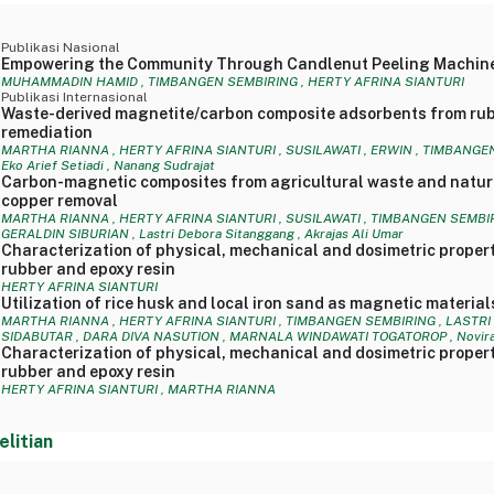
Publikasi Nasional
Empowering the Community Through Candlenut Peeling Machine
MUHAMMADIN HAMID , TIMBANGEN SEMBIRING , HERTY AFRINA SIANTURI
Publikasi Internasional
Waste-derived magnetite/carbon composite adsorbents from rubb
remediation
MARTHA RIANNA , HERTY AFRINA SIANTURI , SUSILAWATI , ERWIN , TIMBANGEN SE
Eko Arief Setiadi , Nanang Sudrajat
Carbon-magnetic composites from agricultural waste and natura
copper removal
MARTHA RIANNA , HERTY AFRINA SIANTURI , SUSILAWATI , TIMBANGEN SEMBIRI
GERALDIN SIBURIAN , Lastri Debora Sitanggang , Akrajas Ali Umar
Characterization of physical, mechanical and dosimetric propert
rubber and epoxy resin
HERTY AFRINA SIANTURI
Utilization of rice husk and local iron sand as magnetic material
MARTHA RIANNA , HERTY AFRINA SIANTURI , TIMBANGEN SEMBIRING , LASTRI
SIDABUTAR , DARA DIVA NASUTION , MARNALA WINDAWATI TOGATOROP , Novira 
Characterization of physical, mechanical and dosimetric propert
rubber and epoxy resin
HERTY AFRINA SIANTURI , MARTHA RIANNA
elitian