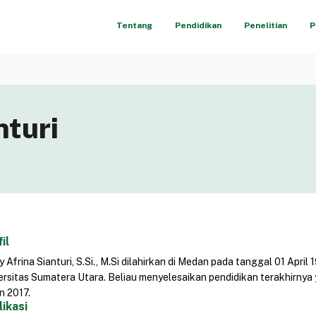
Tentang
Pendidikan
Penelitian
P
nturi
il
y Afrina Sianturi, S.Si., M.Si dilahirkan di Medan pada tanggal 01 Apri
ersitas Sumatera Utara. Beliau menyelesaikan pendidikan terakhirnya 
n 2017.
likasi