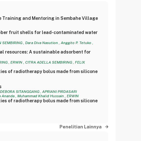
 Training and Mentoring in Sembahe Village
er fruit shells for lead-contaminated water
MBIRING , Dara Diva Nasution , Anggito P. Tetuko ,
l resources: A sustainable adsorbent for
NG , ERWIN , CITRA ADELLA SEMBIRING , FELIX
ies of radiotherapy bolus made from silicone
s
 DEBORA SITANGGANG , APRIANI PIRDASARI
Ananda , Muhammad Khalid Hussain , ERWIN
ies of radiotherapy bolus made from silicone
Penelitian Lainnya