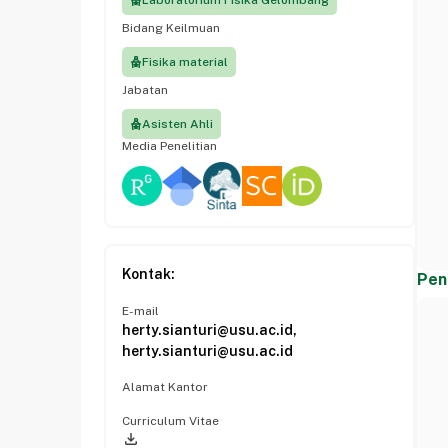
Laboratorium Fisika Gelombang
Bidang Keilmuan
Fisika material
Jabatan
Asisten Ahli
Media Penelitian
Kontak:
Pen
E-mail
herty.sianturi@usu.ac.id,
herty.sianturi@usu.ac.id
Alamat Kantor
Curriculum Vitae
file_download