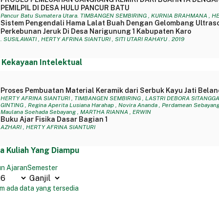
PEMILPIL DI DESA HULU PANCUR BATU
Pancur Batu Sumatera Utara. TIMBANGEN SEMBIRING , KURNIA BRAHMANA , HE
Sistem Pengendali Hama Lalat Buah Dengan Gelombang Ultraso
Perkebunan Jeruk Di Desa Narigunung 1 Kabupaten Karo
. SUSILAWATI , HERTY AFRINA SIANTURI , SITI UTARI RAHAYU . 2019
 Kekayaan Intelektual
Proses Pembuatan Material Keramik dari Serbuk Kayu Jati Belan
HERTY AFRINA SIANTURI , TIMBANGEN SEMBIRING , LASTRI DEBORA SITANGGA
GINTING , Regina Aperita Lusiana Harahap , Novira Ananda , Perdamean Sebayang ,
Maulana Soehada Sebayang , MARTHA RIANNA , ERWIN
Buku Ajar Fisika Dasar Bagian 1
AZHARI , HERTY AFRINA SIANTURI
a Kuliah Yang Diampu
n Ajaran
Semester
m ada data yang tersedia