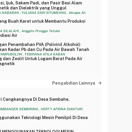
, Ijuk, Sekam Padi, dan Pasir Besi Alam
tik dan Dielektrik yang Unggul
NABABAN , YULIANA SARI SITUMEANG , Akrajas Ali
kang Buah Karet untuk Membantu Produksi
 SILALAHI , Anggito Pringgo Tetuko
iasi Air
an Penambahan PVA (Polivinil Alkohol)
kan Kadar Pb dan Cu Pada Air Bawah Tanah
 TAMPUBOLON , FEBRIANA ATILA KABAN
 dan Zeolit Untuk Logam Berat Pada Air
agnetik
Pengabdian Lainnya
ri Cangkangnya Di Desa Sembahe,
 TIMBANGEN SEMBIRING , HERTY AFRINA SIANTURI .
unakan Teknologi Mesin Pemilpil Di Desa
N MENGGUNAKAN TEKNOLOGI MESIN