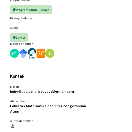
Program Studi S1 Kimia
Bidang Keilmuan
Jabatan
Lektor
Media Penelitian
Kontak:
E-mail
boby@usu.ac.id, bobycyd@gmail.com
Alamat Kantor
Fakultas Matematika dan Ilmu Pengetahuan
Alam
Curriculum Vitae
file_download