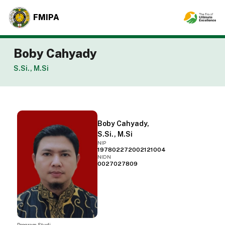
FMIPA
Boby Cahyady
S.Si., M.Si
Boby Cahyady,
S.Si., M.Si
NIP
197802272002121004
NIDN
0027027809
Program Studi